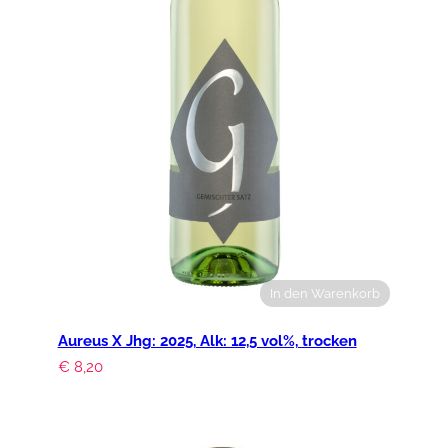
.
2
0
2
3
,
A
l
k
.
1
3
In den Warenkorb
,
5
Aureus X Jhg: 2025, Alk: 12,5 vol%, trocken
v
€
8,20
o
l
%