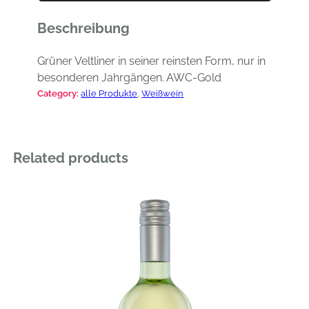
t
Beschreibung
l
i
n
Grüner Veltliner in seiner reinsten Form, nur in
e
besonderen Jahrgängen. AWC-Gold
r
Category:
alle Produkte
, 
Weißwein
H
a
r
Related products
t
e
r
b
e
r
g
J
h
g