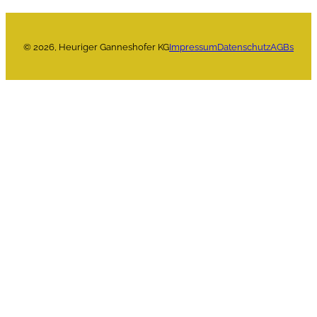
©
2026
, Heuriger Ganneshofer KG
Impressum
Datenschutz
AGBs