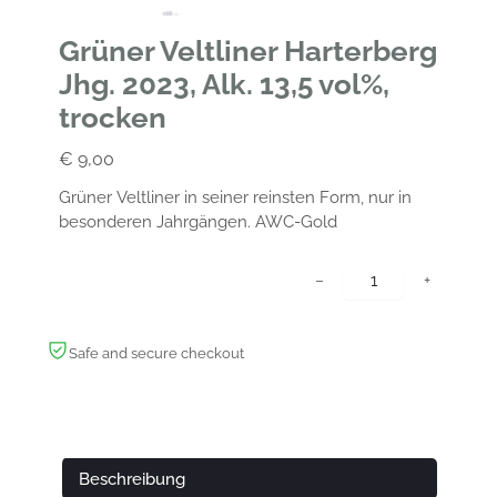
Grüner Veltliner Harterberg
Jhg. 2023, Alk. 13,5 vol%,
trocken
€
9,00
Grüner Veltliner in seiner reinsten Form, nur in
besonderen Jahrgängen. AWC-Gold
G
−
+
r
ü
n
Safe and secure checkout
e
r
V
e
Beschreibung
l